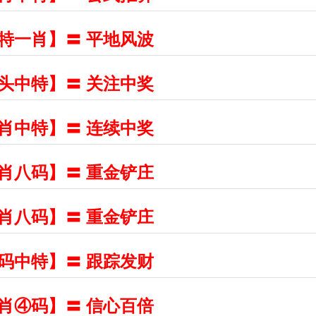
平特一肖】〓 平地风波
一头中特】〓 关注中奖
④肖中特】〓 连续中奖
四肖八码】〓 重金铲庄
四肖八码】〓 重金铲庄
八码中特】〓 跟踪发财
②肖④码】〓 信心百倍