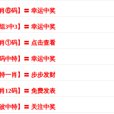
③肖⑥码】〓 幸运中奖
5组3中3】〓 幸运中奖
①肖①码】〓 点击查看
①码中特】〓 幸运中奖
平特一肖】〓 步步发财
肖12码】〓 免费发表
①波中特】〓 关注中奖