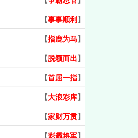
【
争霸总管
】
【
事事顺利
】
【
指鹿为马
】
【
脱颖而出
】
【
首屈一指
】
【
大浪彩库
】
【
家财万贯
】
【
彩霸将军
】