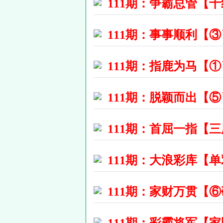
111期：争霸总管【十
111期：事事顺利【
111期：指鹿为马【
111期：脱颖而出【
111期：首屈一指【
111期：大浪彩库【
111期：家财万贯【
111期：彩霸将军【