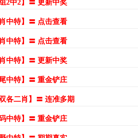
组2中2】〓 更新中奖
③肖中特】〓 点击查看
①肖中特】〓 点击查看
⑤肖中特】〓 更新中奖
三尾中特】〓 重金铲庄
单双各二肖】〓 连准多期
⑥码中特】〓 重金铲庄
家野中特】〓 期期真实