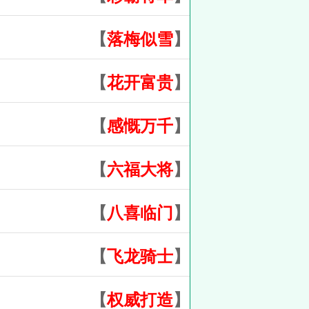
【
落梅似雪
】
【
花开富贵
】
【
感慨万千
】
【
六福大将
】
【
八喜临门
】
【
飞龙骑士
】
【
权威打造
】