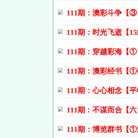
111期：澳彩斗争【
111期：时光飞逝【1
111期：穿越彩海【
111期：澳彩经书【
111期：心心相念【
111期：不谋而合【六
111期：博览群书【