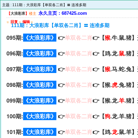
主题 :
111期：大浪彩库【单双各二肖】〓 连准多期
永久主页：687425.com
【
大浪彩库
】
楼主
u
回复
u
编辑
u
111期：大浪彩库【单双各二肖】〓 连准多期
095期:
《大浪彩库》
👉
单双各二肖
👉【
猴
.牛.鼠.猪】
096期:
《大浪彩库》
👉
单双各二肖
👉【鸡.龙.
鼠
.猪】
097期:
《大浪彩库》
👉
单双各二肖
👉【
猴
.马.蛇.兔】
098期:
《大浪彩库》
👉
单双各二肖
👉【猴.
虎
.兔.猪】
099期:
《大浪彩库》
👉
单双各二肖
👉【猴.龙.
羊
.猪】
100期:
《大浪彩库》
👉
单双各二肖
👉【
狗
.龙.羊.猪】
101期:
《大浪彩库》
👉
单双各二肖
👉【鸡.
龙
.鼠.羊】