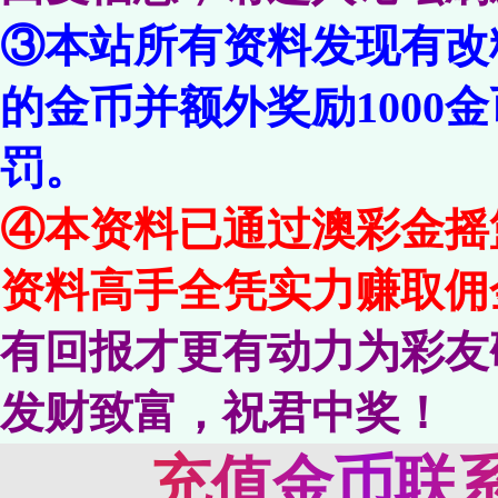
③本站所有资料发现有改
的金币并额外奖励1000
罚。
④本资料已通过澳彩金摇
资料高手全凭实力赚取佣
有回报才更有动力为彩友
发财致富，祝君中奖！
充值金币联系