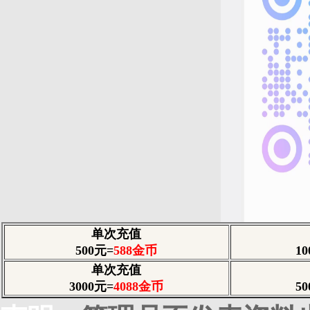
单次充值
500元=
588
金币
1
单次充值
3000元=
4088金币
5