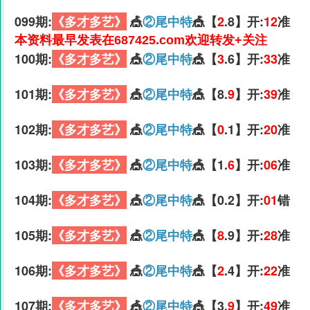
099期:
《多才多艺》
🎪
②尾中特
🎪【
2
.8】开:
12
准
本资料最早发表在687425.com欢迎转发+关注
100期:
《多才多艺》
🎪
②尾中特
🎪【
3
.6】开:
33
准
101期:
《多才多艺》
🎪
②尾中特
🎪【8.
9
】开:
39
准
102期:
《多才多艺》
🎪
②尾中特
🎪【
0
.1】开:
20
准
103期:
《多才多艺》
🎪
②尾中特
🎪【1.
6
】开:
06
准
104期:
《多才多艺》
🎪
②尾中特
🎪【0.2】开:
01
错
105期:
《多才多艺》
🎪
②尾中特
🎪【
8
.9】开:
28
准
106期:
《多才多艺》
🎪
②尾中特
🎪【
2
.4】开:
22
准
107期:
《多才多艺》
🎪
②尾中特
🎪【3.
9
】开:
49
准