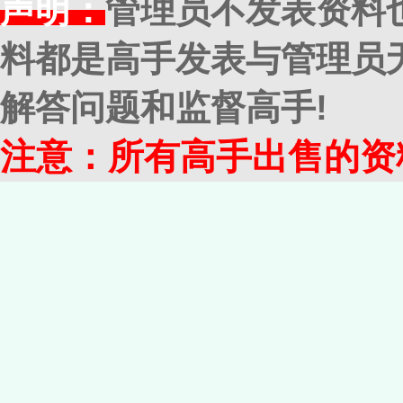
声明：
管理员不发表资料
料都是高手发表与管理员
解答问题和监督高手!
注意：所有高手出售的资