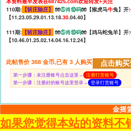
本资料最早发表在687425.com欢迎转发+关注
110期:
【斩庄除庄】
🧤
⑤肖⑩码
🧤【猴虎马
牛
兔】开:
【11.23.05.29.01.13.18.
30
.04.40】
111期:
【斩庄除庄】
🧤
⑤肖⑩码
🧤【鸡马蛇兔羊】开:
【10.46.01.25.02.14.04.16.12.24】
此帖售价 368 金币,已有 3 人购买
第一步骤：未注册账号点击这里→
注册打赏账号
第一步骤：注册好的账号这里登录→
登录打赏账号
金摇篮
如果您觉得本站的资料不