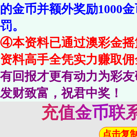
的金币并额外奖励1000
罚。
④本资料已通过澳彩金摇
资料高手全凭实力赚取佣
有回报才更有动力为彩友
发财致富，祝君中奖！
充值金币联系
点击复