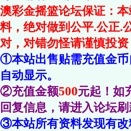
澳彩金摇篮论坛保证：本
料，绝对做到公平.公正
对，对错勿怪请谨慎投资
①本站出售贴需充值金币
自动显示。
500
②充值金额
元起！如
回复信息，请进入论坛刷
③本站所有资料发现有改