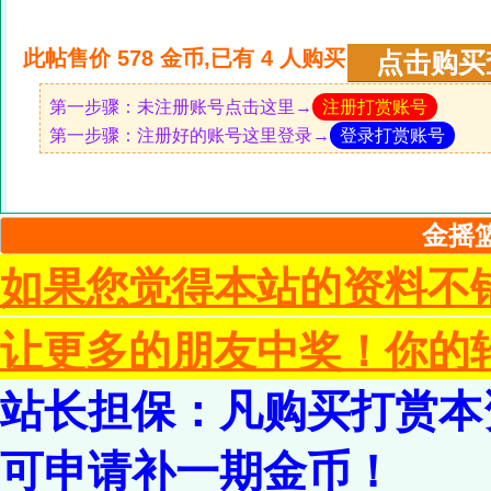
此帖售价 578 金币,已有 4 人购买
第一步骤：未注册账号点击这里→
注册打赏账号
第一步骤：注册好的账号这里登录→
登录打赏账号
金摇篮
如果您觉得本站的资料不
让更多的朋友中奖！你的
站长担保：凡购买打赏本
可申请补一期金币！