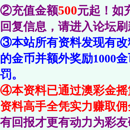
500
②充值金额
元起！如
回复信息，请进入论坛刷
③本站所有资料发现有改
的金币并额外奖励1000
罚。
④本资料已通过澳彩金摇
资料高手全凭实力赚取佣
有回报才更有动力为彩友