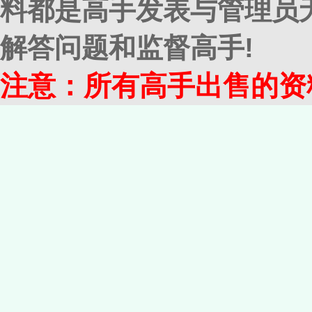
料都是高手发表与管理员
解答问题和监督高手!
注意：所有高手出售的资