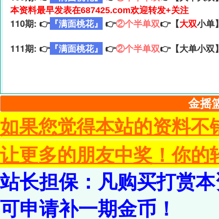
本资料最早发表在687425.com欢迎转发+关注
110期: 👉
『满面桃花』
👉
②个半单双
👉【
大双
小单
111期: 👉
『满面桃花』
👉
②个半单双
👉【大单小双】
金摇篮
如果您觉得本站的资料不
让更多的朋友中奖！你的
站长担保：凡购买打赏本
可申请补一期金币！