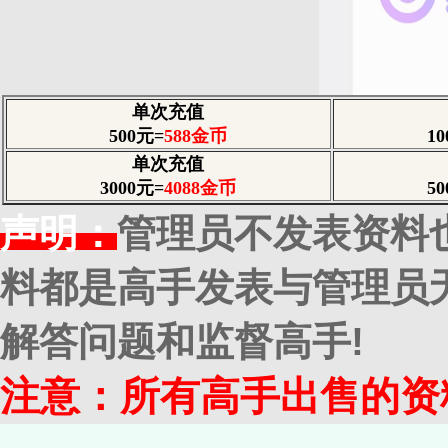
单次充值
500元=
588
金币
1
单次充值
3000元=
4088金币
5
声明：
管理员不发表资料
料都是高手发表与管理员
解答问题和监督高手!
注意：所有高手出售的资