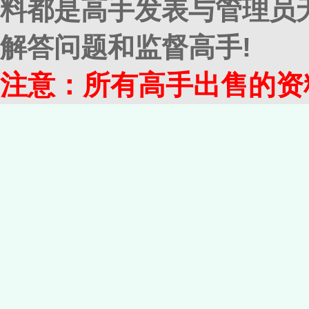
料都是高手发表与管理员
解答问题和监督高手!
注意：所有高手出售的资