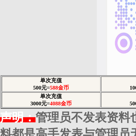
单次充值
500元=
588
金币
1
单次充值
3000元=
4088金币
5
声明：
管理员不发表资料
料都是高手发表与管理员