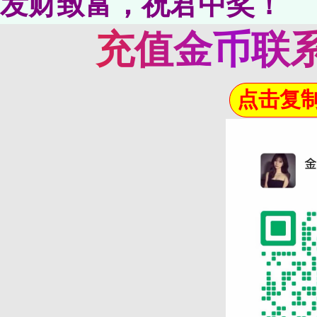
发财致富，祝君中奖！
充值金币联系
点击复