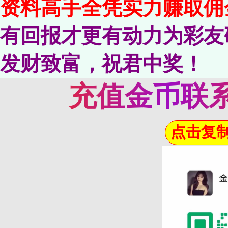
资料高手全凭实力赚取佣
有回报才更有动力为彩友
发财致富，祝君中奖！
充值金币联系
点击复