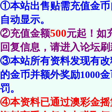
①本站出售贴需充值金币
自动显示。
500
②充值金额
元起！如
回复信息，请进入论坛刷
③本站所有资料发现有改
的金币并额外奖励1000
罚。
④本资料已通过澳彩金摇