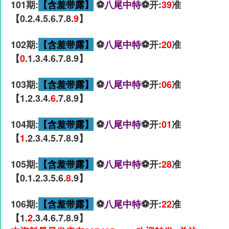
101期:
【含羞带露】
⚽
八尾中特
⚽开:
39
准
【0.2.4.5.6.7.8.
9
】
102期:
【含羞带露】
⚽
八尾中特
⚽开:
20
准
【
0
.1.3.4.6.7.8.9】
103期:
【含羞带露】
⚽
八尾中特
⚽开:
06
准
【1.2.3.4.
6
.7.8.9】
104期:
【含羞带露】
⚽
八尾中特
⚽开:
01
准
【
1
.2.3.4.5.7.8.9】
105期:
【含羞带露】
⚽
八尾中特
⚽开:
28
准
【0.1.2.3.5.6.
8
.9】
106期:
【含羞带露】
⚽
八尾中特
⚽开:
22
准
【1.
2
.3.4.6.7.8.9】