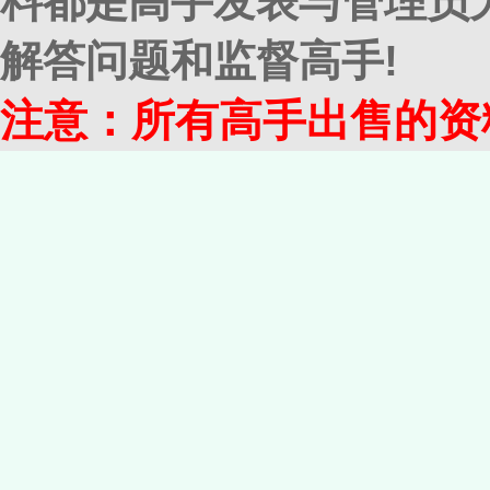
料都是高手发表与管理员
解答问题和监督高手!
注意：所有高手出售的资