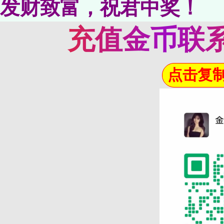
发财致富，祝君中奖！
充值金币联系
点击复