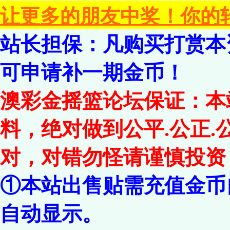
让更多的朋友中奖！你的
站长担保：凡购买打赏本
可申请补一期金币！
澳彩金摇篮论坛保证：本
料，绝对做到公平.公正
对，对错勿怪请谨慎投资
①本站出售贴需充值金币
自动显示。