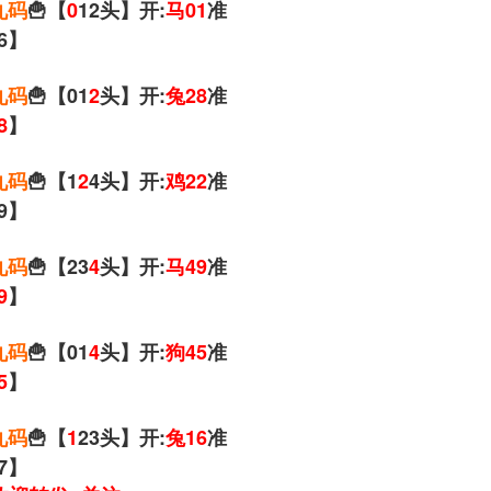
九码
🍟【
0
12头】开:
马01
准
26】
九码
🍟【01
2
头】开:
兔28
准
8
】
九码
🍟【1
2
4头】开:
鸡22
准
49】
九码
🍟【23
4
头】开:
马49
准
9
】
九码
🍟【01
4
头】开:
狗45
准
5
】
九码
🍟【
1
23头】开:
兔16
准
37】