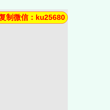
复制
微信
：ku25680