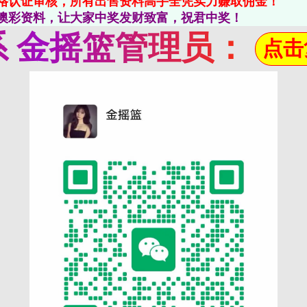
格认证审核，所有出售资料高手全凭实力赚取佣金！
澳彩资料，让大家中奖发财致富，祝君中奖！
系 金摇篮管理员：
点击