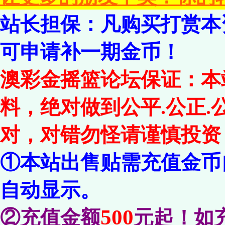
站长担保：凡购买打赏本
可申请补一期金币！
澳彩金摇篮论坛保证：本
料，绝对做到公平.公正
对，对错勿怪请谨慎投资
①本站出售贴需充值金币
自动显示。
500
②充值金额
元起！如