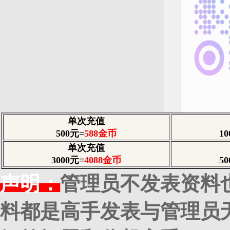
单次充值
500元=
588
金币
1
单次充值
3000元=
4088金币
5
声明：
管理员不发表资料
料都是高手发表与管理员