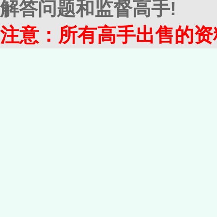
解答问题和监督高手!
注意：所有高手出售的资