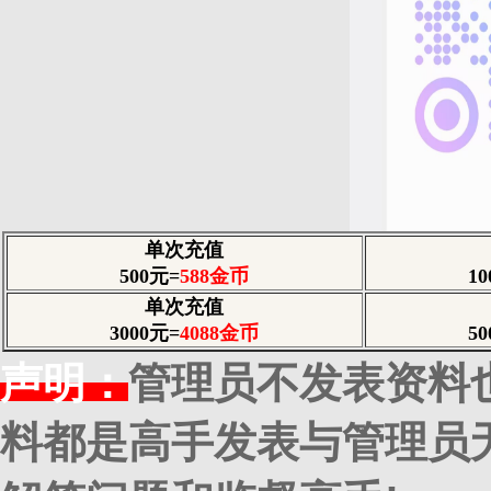
单次充值
500元=
588
金币
1
单次充值
3000元=
4088金币
5
声明：
管理员不发表资料
料都是高手发表与管理员