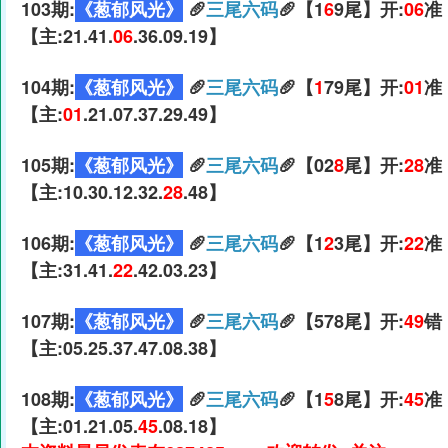
103期:
《葱郁风光》
🥖
三尾六码
🥖【1
6
9尾】开:
06
准
【主:21.41.
06
.36.09.19】
104期:
《葱郁风光》
🥖
三尾六码
🥖【
1
79尾】开:
01
准
【主:
01
.21.07.37.29.49】
105期:
《葱郁风光》
🥖
三尾六码
🥖【02
8
尾】开:
28
准
【主:10.30.12.32.
28
.48】
106期:
《葱郁风光》
🥖
三尾六码
🥖【1
2
3尾】开:
22
准
【主:31.41.
22
.42.03.23】
107期:
《葱郁风光》
🥖
三尾六码
🥖【578尾】开:
49
错
【主:05.25.37.47.08.38】
108期:
《葱郁风光》
🥖
三尾六码
🥖【1
5
8尾】开:
45
准
【主:01.21.05.
45
.08.18】