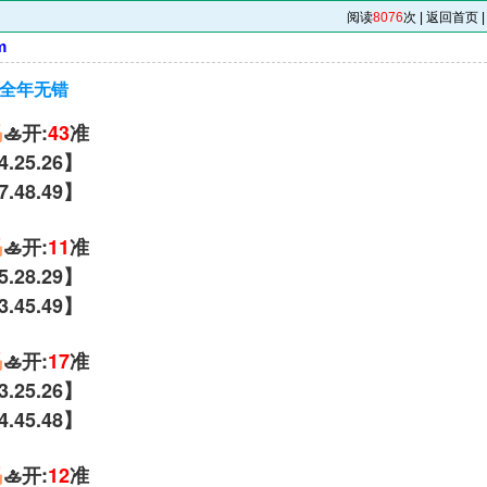
阅读
8076
次 |
返回首页
m
 全年无错
码
🚣开:
43
准
24.25.26】
47.48.49】
码
🚣开:
11
准
25.28.29】
43.45.49】
码
🚣开:
17
准
23.25.26】
44.45.48】
码
🚣开:
12
准