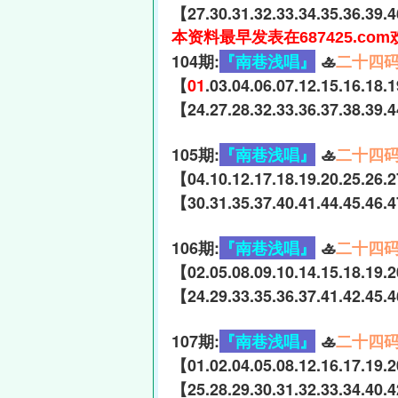
【27.30.31.32.33.34.35.36.39.
本资料最早发表在687425.co
104期:
『南巷浅唱』
🚣
二十四
【
01
.03.04.06.07.12.15.16.18.
【24.27.28.32.33.36.37.38.39.
105期:
『南巷浅唱』
🚣
二十四
【04.10.12.17.18.19.20.25.26.2
【30.31.35.37.40.41.44.45.46.
106期:
『南巷浅唱』
🚣
二十四
【02.05.08.09.10.14.15.18.19.2
【24.29.33.35.36.37.41.42.45.
107期:
『南巷浅唱』
🚣
二十四
【01.02.04.05.08.12.16.17.19.
【25.28.29.30.31.32.33.34.40.4