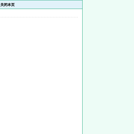
|
关闭本页