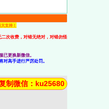
最大支持！
无二次收费，对错无绝对，对错勿怪
服已更换新微信。
们将对高手进行严厉处罚。
复制
微信
：ku25680