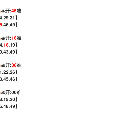
码
🚣开:
45
准
14.29.31】
5
.46.49】
码
🚣开:
16
准
4.
16
.19】
40.43.49】
码
🚣开:
30
准
21.22.26】
43.45.46】
码
🚣开:00准
18.19.20】
45.48.49】