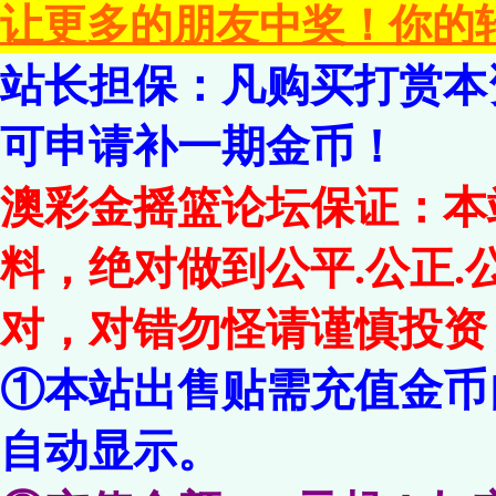
让更多的朋友中奖！你的
站长担保：凡购买打赏本
可申请补一期金币！
澳彩金摇篮论坛保证：本
料，绝对做到公平.公正
对，对错勿怪请谨慎投资
①本站出售贴需充值金币
自动显示。