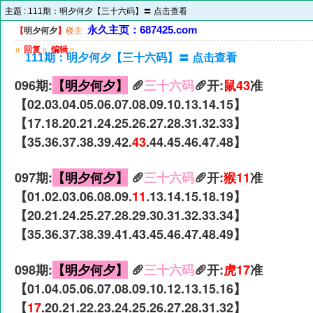
主题 :
111期：明夕何夕【三十六码】〓 点击查看
永久主页：687425.com
【
明夕何夕
】
楼主
u
回复
u
编辑
u
111期：明夕何夕【三十六码】〓 点击查看
096期:
【明夕何夕】
🥖
三十六码
🥖开:
鼠43
准
【02.03.04.05.06.07.08.09.10.13.14.15】
【17.18.20.21.24.25.26.27.28.31.32.33】
【35.36.37.38.39.42.
43
.44.45.46.47.48】
097期:
【明夕何夕】
🥖
三十六码
🥖开:
猴11
准
【01.02.03.06.08.09.
11
.13.14.15.18.19】
【20.21.24.25.27.28.29.30.31.32.33.34】
【35.36.37.38.39.41.43.45.46.47.48.49】
098期:
【明夕何夕】
🥖
三十六码
🥖开:
虎17
准
【01.04.05.06.07.08.09.10.12.13.15.16】
【
17
.20.21.22.23.24.25.26.27.28.31.32】