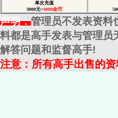
单次充值
3000元=
4088金币
5
声明：
管理员不发表资料
料都是高手发表与管理员
解答问题和监督高手!
注意：所有高手出售的资