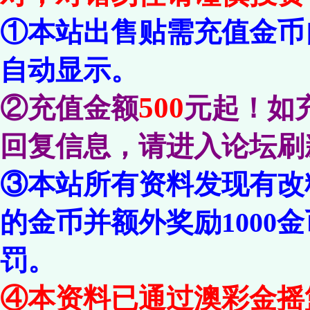
①本站出售贴需充值金币
自动显示。
500
②充值金额
元起！如
回复信息，请进入论坛刷
③本站所有资料发现有改
的金币并额外奖励1000
罚。
④本资料已通过澳彩金摇