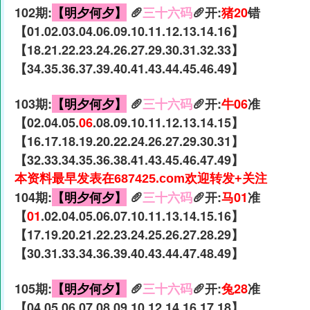
102期:
【明夕何夕】
🥖
三十六码
🥖开:
猪20
错
【01.02.03.04.06.09.10.11.12.13.14.16】
【18.21.22.23.24.26.27.29.30.31.32.33】
【34.35.36.37.39.40.41.43.44.45.46.49】
103期:
【明夕何夕】
🥖
三十六码
🥖开:
牛06
准
【02.04.05.
06
.08.09.10.11.12.13.14.15】
【16.17.18.19.20.22.24.26.27.29.30.31】
【32.33.34.35.36.38.41.43.45.46.47.49】
本资料最早发表在687425.com欢迎转发+关注
104期:
【明夕何夕】
🥖
三十六码
🥖开:
马01
准
【
01
.02.04.05.06.07.10.11.13.14.15.16】
【17.19.20.21.22.23.24.25.26.27.28.29】
【30.31.33.34.36.39.40.43.44.47.48.49】
105期:
【明夕何夕】
🥖
三十六码
🥖开:
兔28
准
【04.05.06.07.08.09.10.12.14.16.17.18】