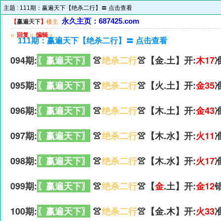
主题 :
111期：赢遍天下【绝杀二行】〓 点击查看
永久主页：687425.com
【
赢遍天下
】
楼主
u
回复
u
编辑
u
111期：赢遍天下【绝杀二行】〓 点击查看
094期:
〖赢遍天下〗
👚
绝杀二行
👚【金.土】开:
木17
095期:
〖赢遍天下〗
👚
绝杀二行
👚【火.土】开:
金35
096期:
〖赢遍天下〗
👚
绝杀二行
👚【木.土】开:
金43
097期:
〖赢遍天下〗
👚
绝杀二行
👚【木.水】开:
火11
098期:
〖赢遍天下〗
👚
绝杀二行
👚【木.水】开:
火17
099期:
〖赢遍天下〗
👚
绝杀二行
👚【
金
.土】开:
金12
100期:
〖赢遍天下〗
👚
绝杀二行
👚【金.木】开:
火33