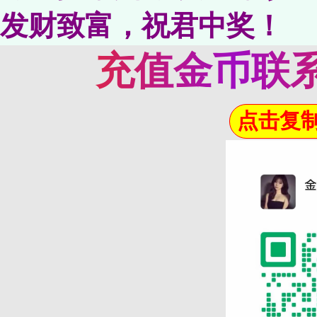
发财致富，祝君中奖！
充值金币联系
点击复