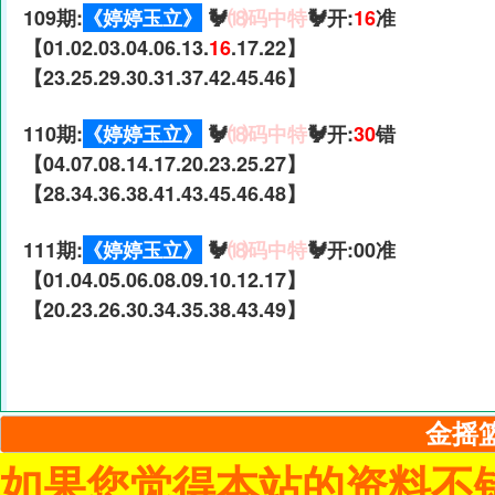
109期:
《婷婷玉立》
🐓
⒅码中特
🐓开:
16
准
【01.02.03.04.06.13.
16
.17.22】
【23.25.29.30.31.37.42.45.46】
110期:
《婷婷玉立》
🐓
⒅码中特
🐓开:
30
错
【04.07.08.14.17.20.23.25.27】
【28.34.36.38.41.43.45.46.48】
111期:
《婷婷玉立》
🐓
⒅码中特
🐓开:00准
【01.04.05.06.08.09.10.12.17】
【20.23.26.30.34.35.38.43.49】
金摇篮
如果您觉得本站的资料不