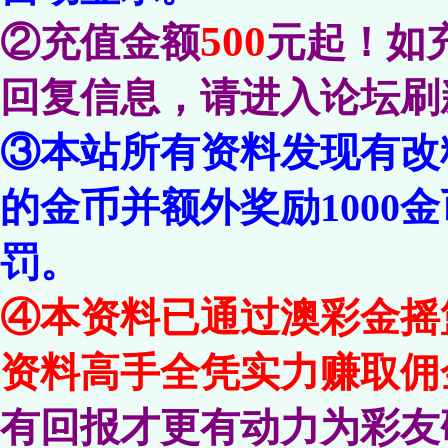
500
②充值金额
元起！如
回复信息，请进入论坛刷
③本站所有资料发现有改
的金币并额外奖励1000
罚。
④本资料已通过澳彩金摇
资料高手全凭实力赚取佣
有回报才更有动力为彩友