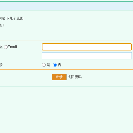
有如下几个原因:
!!
户名
Email
录
是
否
找回密码